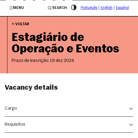
/governosp
MENU
SEARCH
Português
|
English
|
Español
VOLTAR
Estagiário de
Operação e Eventos
Prazo de inscrição: 19 dez 2024
Vacancy details
Cargo
Estagiário de Operação e Eventos
Requisitos