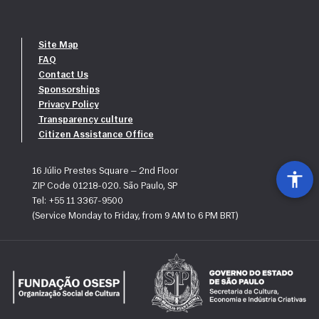
curricular em ordem alfabética:
· Analy Henndis
· Anderson Costa
Site Map
Incluir no CURRÍCULO seu endereço do LinkedIn, se tiver.
· Bruna Vieira Santos
FAQ
· Caetano Goulart
Contact Us
· Carla Sousa
Sponsorships
· Caroline Santos
Privacy Policy
· Daniela Gonzaga Ferreira
Transparency culture
· Danielle dos Santos Javaroni
Citizen Assistance Office
· Dimas Vieira
· Elise Barbosa da Costa
16 Júlio Prestes Square — 2nd Floor
· Emilia Pereira da Silva
ZIP Code 01218-020. São Paulo, SP
· Erik Henrique
Tel: +55 11 3367-9500
· Erika Lima
(Service Monday to Friday, from 9 AM to 6 PM BRT)
· Ester Vasconcelos do Nascimento
· Ewerthon Jeosafá Barros Ferreira
· Gabriel Cassiano dos Santos Cavalcante
· Gabriel Ferreira Diniz
· Gabriel Ramos Queiroz
· Gabriela de Sousa França
· Gabriele Araújo