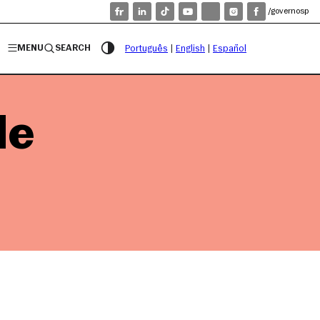
/governosp
MENU
SEARCH
Português
|
English
|
Español
de