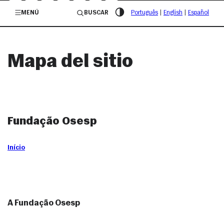
/governosp
MENÚ
BUSCAR
Português
|
English
|
Español
Mapa del sitio
Fundação Osesp
Início
A Fundação Osesp