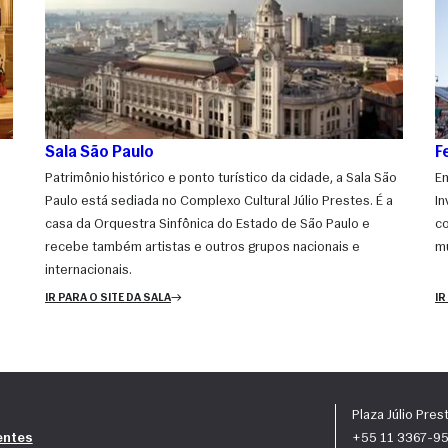
Sala São Paulo
F
Patrimônio histórico e ponto turístico da cidade, a Sala São
Em
Paulo está sediada no Complexo Cultural Júlio Prestes. É a
In
casa da Orquestra Sinfônica do Estado de São Paulo e
co
recebe também artistas e outros grupos nacionais e
mú
internacionais.
IR PARA O SITE DA SALA
IR
Plaza Júlio Pres
entes
+55 11 3367-950