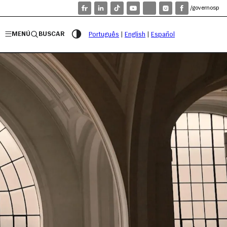
/governosp
MENÚ
BUSCAR
Português
|
English
|
Español