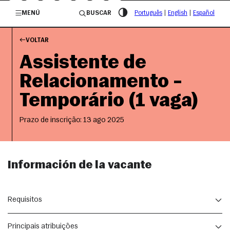
/governosp
MENÚ
BUSCAR
Português
|
English
|
Español
VOLTAR
Assistente de
Relacionamento –
Temporário (1 vaga)
Prazo de inscrição: 13 ago 2025
Información de la vacante
Requisitos
Principais atribuições