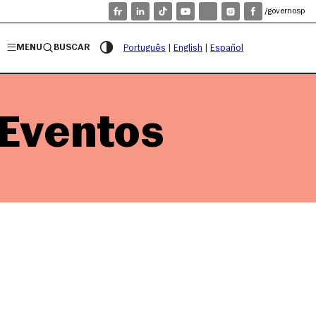
/governosp
MENU
BUSCAR
Português
|
English
|
Español
 Eventos