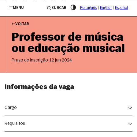
/governosp
MENU
BUSCAR
Português
|
English
|
Español
VOLTAR
Professor de música
ou educação musical
Prazo de inscrição: 12 jan 2024
Informações da vaga
Cargo
A Fundação Osesp abre vagas para PROFESSOR DE MÚSICA OU 
Requisitos
EDUCAÇÃO MUSICAL para ministrar aulas nos Cursos de Apreciação 
Musical do Programa Descubra a Orquestra na Sala São Paulo.