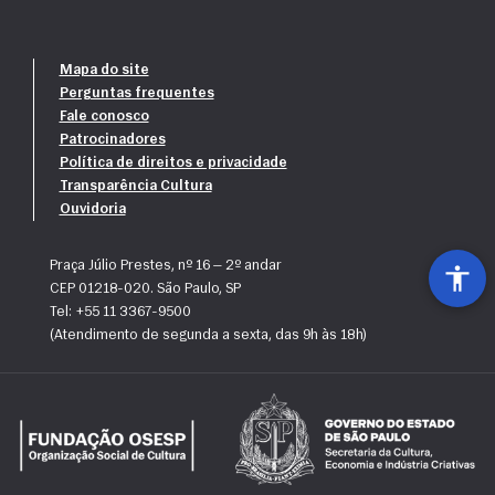
30/01/2024 - RESULTADO
Professores titulares aprovados para Programa Descubra a Orquestra 
Mapa do site
2024:
Perguntas frequentes
· Débora Nieri
Fale conosco
· Eduardo Fernandes
Patrocinadores
· Juliana Damaris
Política de direitos e privacidade
· Luis Paulo Aracena Pérez
Transparência Cultura
· Renata de Oliveira Pavaneli
Ouvidoria
· Letícia M. B. Coelho
· Isabel Bertevelli
Praça Júlio Prestes, nº 16 — 2º andar
CEP 01218-020. São Paulo, SP
Professor suplente aprovado para Programa Descubra a Orquestra 
Tel: +55 11 3367-9500
2024:
(Atendimento de segunda a sexta, das 9h às 18h)
· Regina Célia Rocha Felice