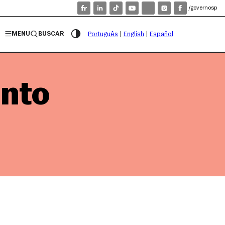
/governosp
MENU
BUSCAR
Português
|
English
|
Español
nto