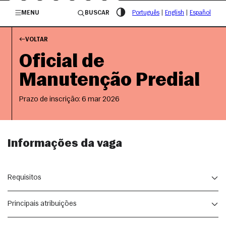
/governosp
MENU
BUSCAR
Português
|
English
|
Español
VOLTAR
Oficial de
Manutenção Predial
Prazo de inscrição: 6 mar 2026
Informações da vaga
Requisitos
Principais atribuições
Ensino Médio Completo;