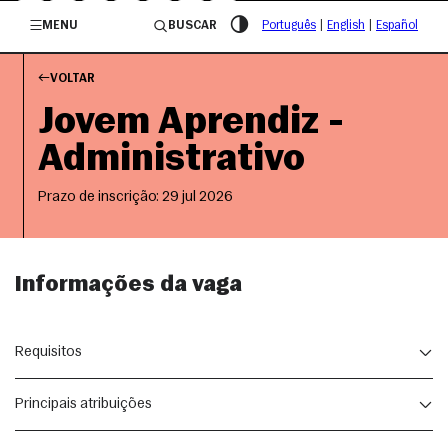
/governosp
MENU
BUSCAR
Português
|
English
|
Español
VOLTAR
Jovem Aprendiz -
Administrativo
Prazo de inscrição: 29 jul 2026
Informações da vaga
Requisitos
Principais atribuições
Ensino Médio cursando ou completo;