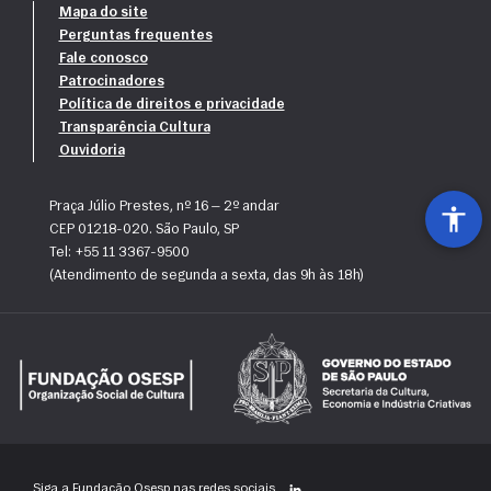
(presencial/virtual):
Mapa do site
Perguntas frequentes
· Eliana Santos
Fale conosco
· Fabricio Seiji Ubukata
Patrocinadores
· Gabriel Guilherme de Oliveira Correa
Política de direitos e privacidade
· Gabriela Santana Justino
Transparência Cultura
· Geovana Rodrigues Meira
Ouvidoria
· Guilherme Augusto Bonfim de Azevedo
· Guilherme Isaque Ramos
Praça Júlio Prestes, nº 16 — 2º andar
· Guilherme Silva de Paula
CEP 01218-020. São Paulo, SP
· Isaque Martins Bonfim
Tel: +55 11 3367-9500
· Layra Alves Teles
(Atendimento de segunda a sexta, das 9h às 18h)
· Maria Rita Amora
· Marina Campos de Almeida
· Sophia Lacerda
23/07/2026
 - Vaga prorrogada até 
29/07/2026
.
· Bryan Kayque Almeida Siqueira
· Isadora Redua Rondinone
· Maria Eduarda Tardivo
Siga a Fundação Osesp nas redes sociais